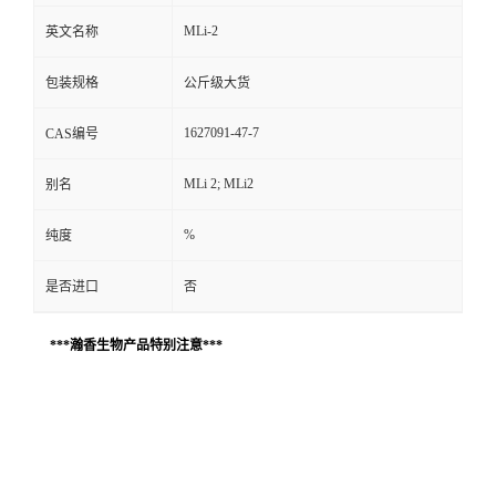
MLi-2
英文名称
包装规格
公斤级大货
1627091-47-7
CAS编号
MLi 2; MLi2
别名
%
纯度
是否进口
否
***瀚香生物产品特别注意***