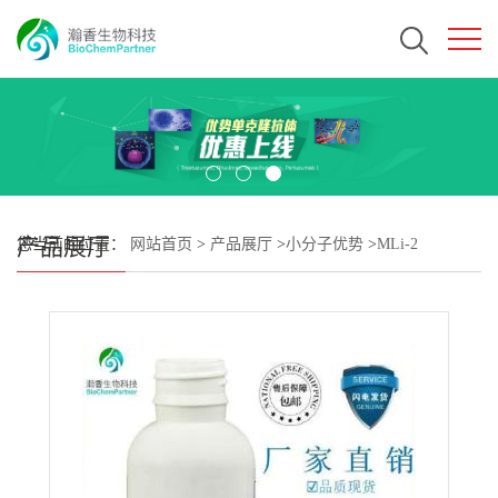
产品展厅
您当前的位置：
网站首页
>
产品展厅
>
小分子优势
>
MLi-2
CAS#1627091-47-7 瀚香生物现货