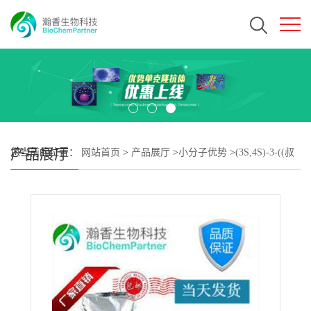
产品展厅
您当前的位置：
网站首页
>
产品展厅
>
小分子优势
>
(3S,4S)-3-((叔
丁氧基羰基)(甲基)氨基)-4-羟基吡咯烷-1-羧酸叔丁酯 CAS#429673-
82-5 瀚香生物现货