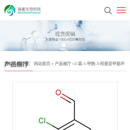
产品展厅
您当前的位置：
网站首页
>
产品展厅
>
2-氯-1-甲酰-3-羟基亚甲基环
己烯 CAS#61010-04-6 瀚香生物现货