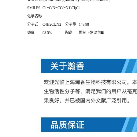
SMILES
C1=C(N=CC(=N1)Cl)Cl
化学名称
分子式
C4H2Cl2N2
分子量
148.98
纯度
98.5%
配送
惯例下常温包邮