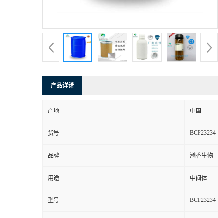
产品详请
产地
中国
BCP23234
货号
品牌
瀚香生物
用途
中间体
BCP23234
型号