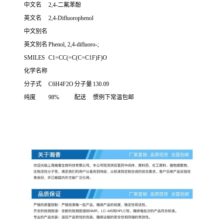
中文名
2,4-二氟苯酚
英文名
2,4-Difluorophenol
中文别名
英文别名
Phenol, 2,4-difluoro-;
SMILES
C1=CC(=C(C=C1F)F)O
化学名称
分子式
C6H4F2O
分子量
130.09
纯度
98%
配送
惯例下常温包邮